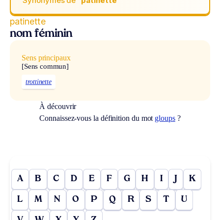
Synonymes de
“patinette“
patinette
nom féminin
Sens principaux
[Sens commun]
trottinette
À découvrir
Connaissez-vous la définition du mot
gloups
?
A
B
C
D
E
F
G
H
I
J
K
L
M
N
O
P
Q
R
S
T
U