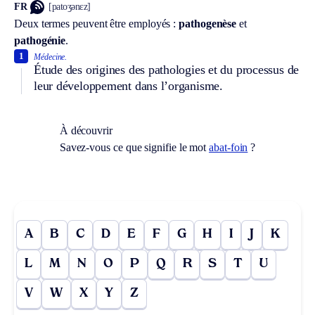
FR
[patoʒənɛz]
Deux termes peuvent être employés :
pathogenèse
et
pathogénie
.
1
Médecine.
Étude des origines des pathologies et du processus de
leur développement dans l’organisme.
À découvrir
Savez-vous ce que signifie le mot
abat-foin
?
A
B
C
D
E
F
G
H
I
J
K
L
M
N
O
P
Q
R
S
T
U
V
W
X
Y
Z