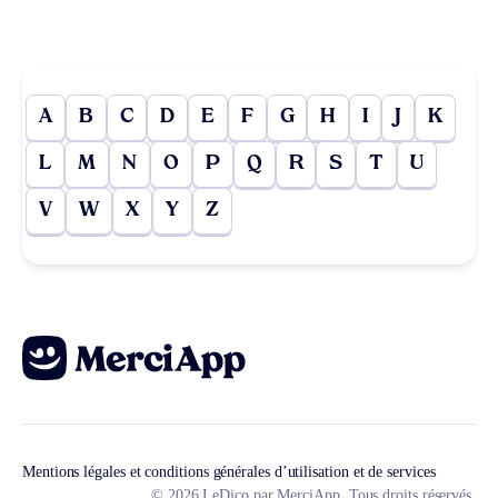
A
B
C
D
E
F
G
H
I
J
K
L
M
N
O
P
Q
R
S
T
U
V
W
X
Y
Z
Mentions légales et conditions générales d’utilisation et de services
© 2026 LeDico par MerciApp. Tous droits réservés.