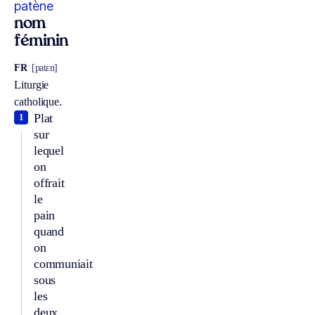
patène
nom
féminin
FR
[patɛn]
Liturgie
catholique.
Plat
1
sur
lequel
on
offrait
le
pain
quand
on
communiait
sous
les
deux