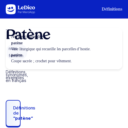
Aller au contenu
Définitions
Patène
Ne pas confondre
patène
nom
Vase liturgique qui recueille les parcelles d’hostie.
patère
féminin
Coupe sacrée ; crochet pour vêtement.
Définitions,
synonymes,
exemples
en français
Définitions
de
“patène“