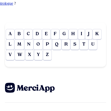
âtrologue
?
A
B
C
D
E
F
G
H
I
J
K
L
M
N
O
P
Q
R
S
T
U
V
W
X
Y
Z