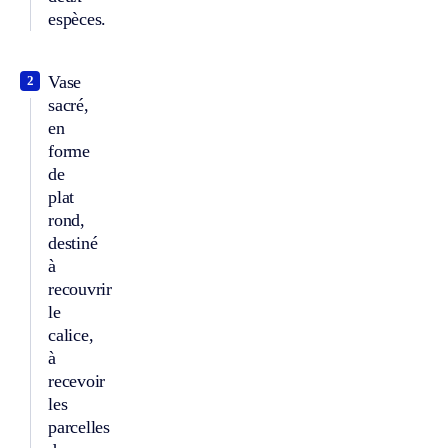
espèces.
Vase
2
sacré,
en
forme
de
plat
rond,
destiné
à
recouvrir
le
calice,
à
recevoir
les
parcelles