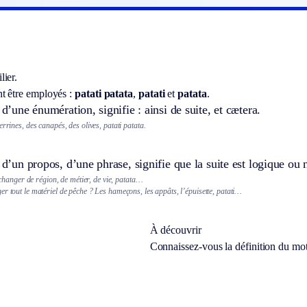
lier.
t être employés :
patati patata
,
patati
et
patata
.
 d’une énumération, signifie : ainsi de suite, et cætera.
errines, des canapés, des olives, patati patata.
n d’un propos, d’une phrase, signifie que la suite est logique ou 
t changer de région, de métier, de vie, patata…
r tout le matériel de pêche ? Les hameçons, les appâts, l’épuisette, patati…
À découvrir
Connaissez-vous la définition du mo