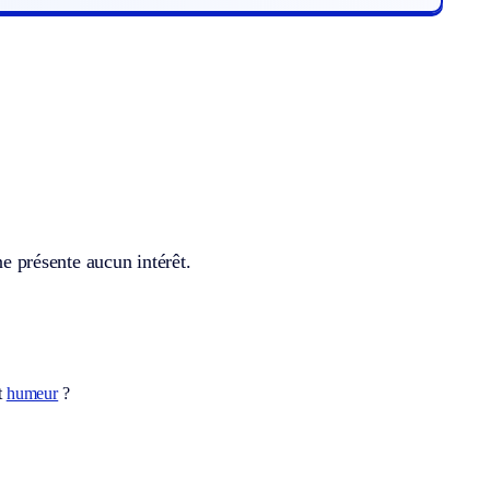
ne présente aucun intérêt.
t
humeur
?