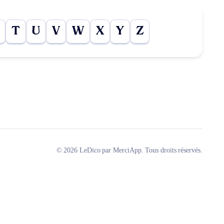
T
U
V
W
X
Y
Z
© 2026 LeDico par MerciApp. Tous droits réservés.