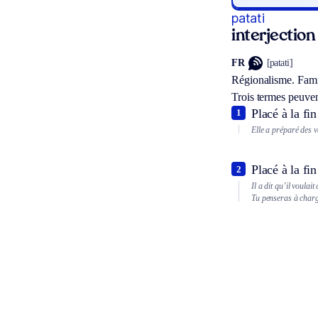
patati
interjection
FR
[patati]
Régionalisme.
Fami
Trois termes peuven
Placé à la fin
1
Elle a préparé des v
Placé à la fi
2
Il a dit qu’il voulai
Tu penseras à charge