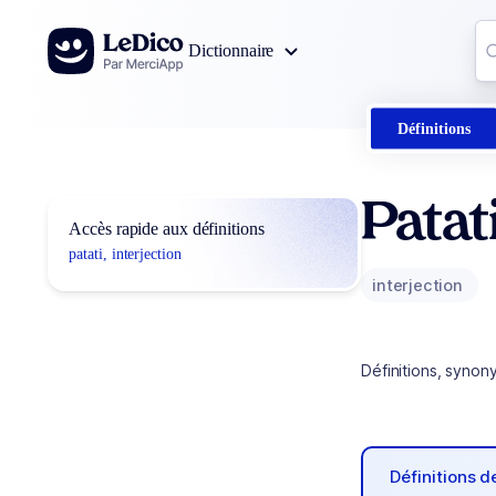
Aller au contenu
Co
Dictionnaire
0
r
Définitions
Patat
Accès rapide aux définitions
patati, interjection
interjection
Définitions, synon
Définitions 