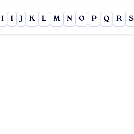
H
I
J
K
L
M
N
O
P
Q
R
S