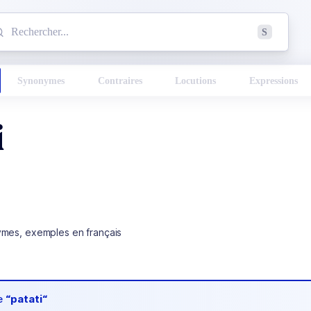
mmencez à chercher un mot dans le dictionnaire :
S
esults found.
Synonymes
Contraires
Locutions
Expressions
i
ymes, exemples en français
de
“patati“