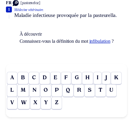
FR
[pastœʀeloz]
1
Médecine vétérinaire.
Maladie infectieuse provoquée par la pasteurella.
À découvrir
Connaissez-vous la définition du mot
infibulation
?
A
B
C
D
E
F
G
H
I
J
K
L
M
N
O
P
Q
R
S
T
U
V
W
X
Y
Z