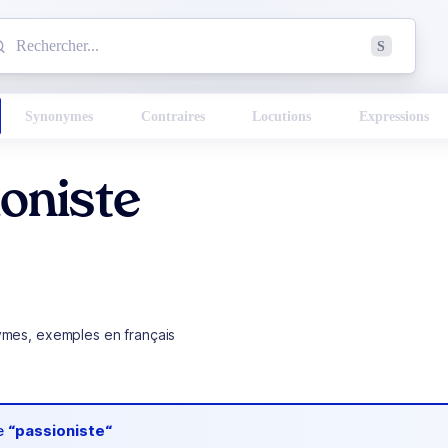
mmencez à chercher un mot dans le dictionnaire :
S
esults found.
Synonymes
Contraires
Locutions
Expressions
oniste
ymes, exemples en français
de
“passioniste“