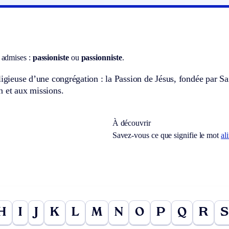
 admises :
passioniste
ou
passionniste
.
ligieuse d’une congrégation : la Passion de Jésus, fondée par S
n et aux missions.
À découvrir
Savez-vous ce que signifie le mot
al
H
I
J
K
L
M
N
O
P
Q
R
S