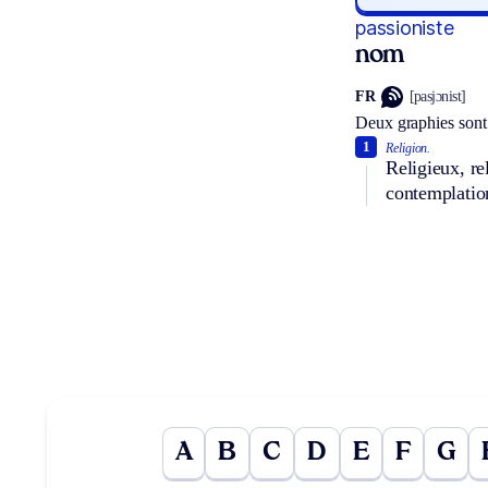
passioniste
nom
FR
[pasjɔnist]
Deux graphies sont
1
Religion.
Religieux, re
contemplatio
A
B
C
D
E
F
G