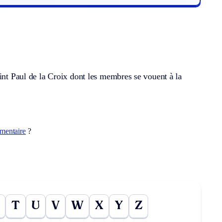
aint Paul de la Croix dont les membres se vouent à la
imentaire
?
T
U
V
W
X
Y
Z