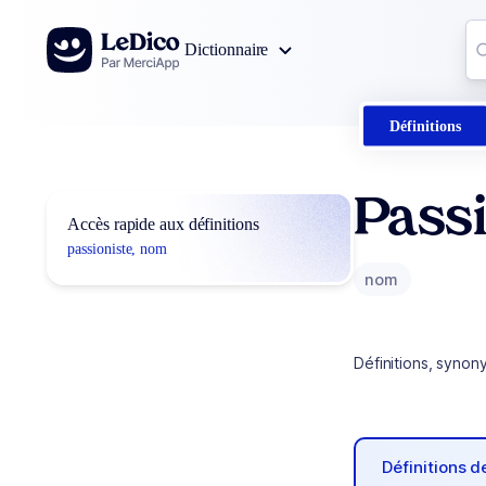
Aller au contenu
Co
Dictionnaire
0
r
Définitions
Passi
Accès rapide aux définitions
passioniste, nom
nom
Définitions, synon
Définitions 