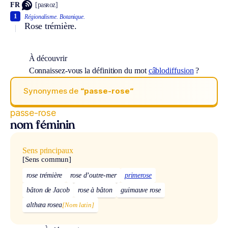
FR
[pasʀoz]
1
Régionalisme.
Botanique.
Rose trémière.
À découvrir
Connaissez-vous la définition du mot
câblodiffusion
?
Synonymes de
“passe-rose“
passe-rose
nom féminin
Sens principaux
[Sens commun]
rose trémière
rose d’outre-mer
primerose
bâton de Jacob
rose à bâton
guimauve rose
althæa rosea
[Nom latin]