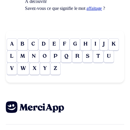
À découvrir
Savez-vous ce que signifie le mot
affaitage
?
A
B
C
D
E
F
G
H
I
J
K
L
M
N
O
P
Q
R
S
T
U
V
W
X
Y
Z