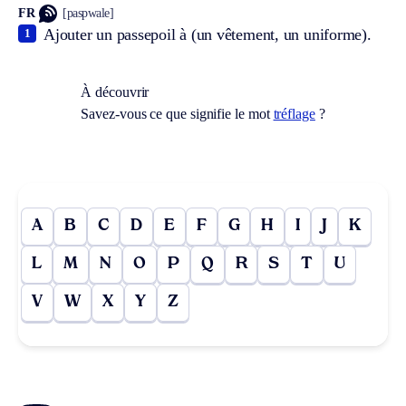
FR
[paspwale]
Ajouter un passepoil à (un vêtement, un uniforme).
1
À découvrir
Savez-vous ce que signifie le mot
tréflage
?
A
B
C
D
E
F
G
H
I
J
K
L
M
N
O
P
Q
R
S
T
U
V
W
X
Y
Z