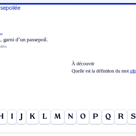
ssepoilée
nt
, garni d’un passepoil.
lées.
À découvrir
Quelle est la définition du mot
ult
H
I
J
K
L
M
N
O
P
Q
R
S