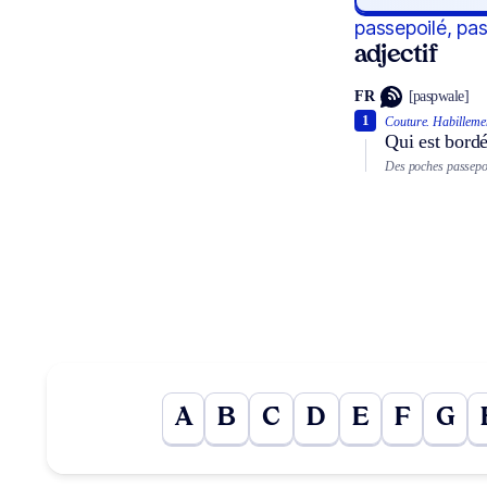
passepoilé, pa
adjectif
FR
[paspwale]
1
Couture.
Habilleme
Qui est bordé
Des poches passepoi
A
B
C
D
E
F
G