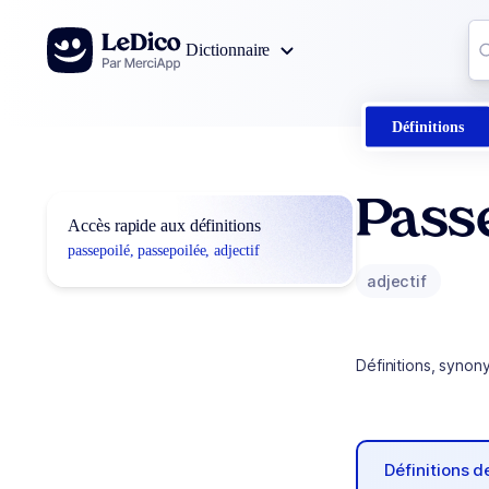
Aller au contenu
Co
Dictionnaire
0
r
Définitions
Passe
Accès rapide aux définitions
passepoilé, passepoilée, adjectif
adjectif
Définitions, synon
Définitions 