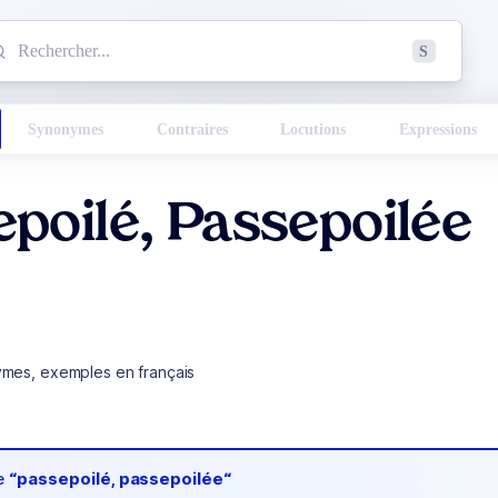
mmencez à chercher un mot dans le dictionnaire :
S
esults found.
Synonymes
Contraires
Locutions
Expressions
poilé, Passepoilée
ymes, exemples en français
de
“passepoilé, passepoilée“