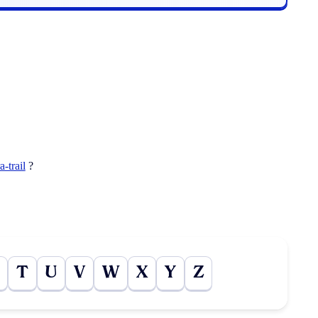
ra-trail
?
T
U
V
W
X
Y
Z