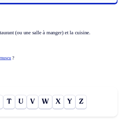
taurant (ou une salle à manger) et la cuisine.
muscu
?
T
U
V
W
X
Y
Z