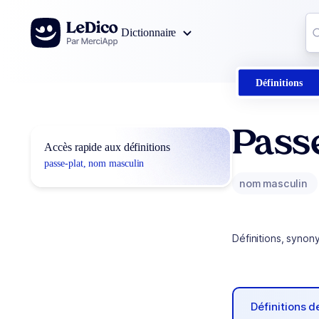
Aller au contenu
Co
Dictionnaire
0
r
Définitions
Passe
Accès rapide aux définitions
passe-plat, nom masculin
nom masculin
Définitions, synon
Définitions 