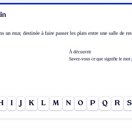
in
s un mur, destinée à faire passer les plats entre une salle de res
À découvrir
Savez-vous ce que signifie le mot
H
I
J
K
L
M
N
O
P
Q
R
S