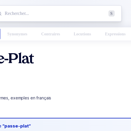
mmencez à chercher un mot dans le dictionnaire :
S
esults found.
Synonymes
Contraires
Locutions
Expressions
-Plat
ymes, exemples en français
de
“passe-plat“