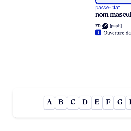
passe-plat
nom mascul
FR
[paspla]
Ouverture dan
1
A
B
C
D
E
F
G