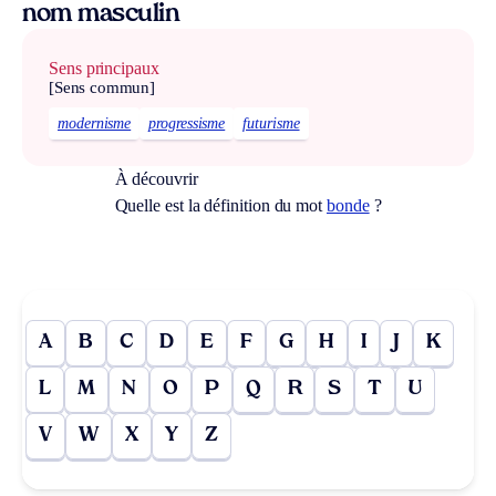
nom masculin
Sens principaux
[Sens commun]
modernisme
progressisme
futurisme
À découvrir
Quelle est la définition du mot
bonde
?
A
B
C
D
E
F
G
H
I
J
K
L
M
N
O
P
Q
R
S
T
U
V
W
X
Y
Z