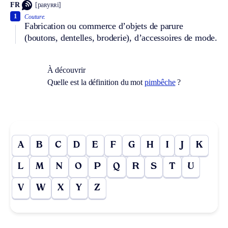
FR
[paʀyʀʀi]
1
Couture.
Fabrication ou commerce d’objets de parure
(boutons, dentelles, broderie), d’accessoires de mode.
À découvrir
Quelle est la définition du mot
pimbêche
?
A
B
C
D
E
F
G
H
I
J
K
L
M
N
O
P
Q
R
S
T
U
V
W
X
Y
Z