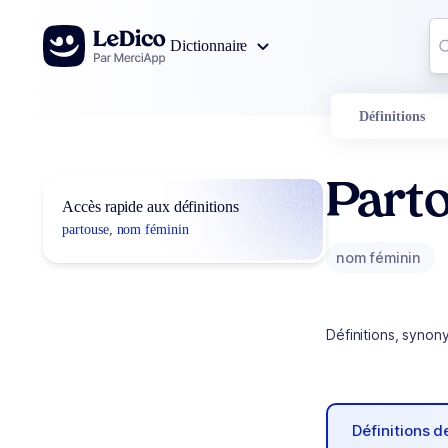
Aller au contenu
Co
Dictionnaire
0
r
Définitions
Part
Accès rapide aux définitions
partouse, nom féminin
nom féminin
Définitions, synon
Définitions 