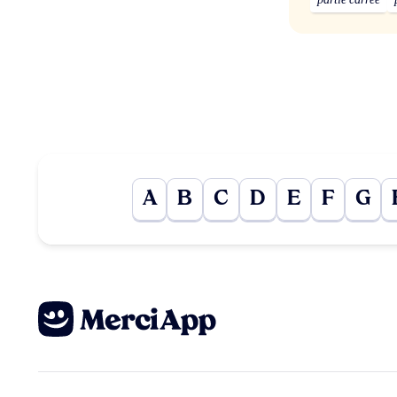
A
B
C
D
E
F
G