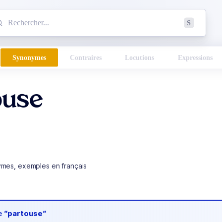
mmencez à chercher un mot dans le dictionnaire :
S
esults found.
Synonymes
Contraires
Locutions
Expressions
ouse
ymes, exemples en français
de
“partouse“