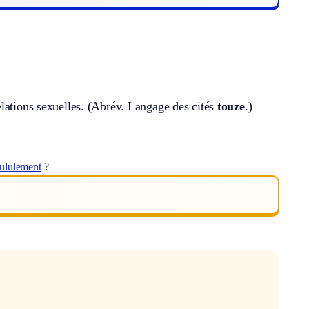
ations sexuelles. (
Abrév.
Langage des cités
touze
.)
ululement
?