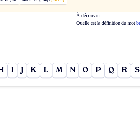
À découvrir
Quelle est la définition du mot
b
H
I
J
K
L
M
N
O
P
Q
R
S