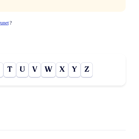
runet
?
T
U
V
W
X
Y
Z