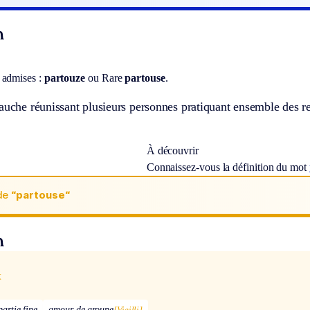
n
 admises :
partouze
ou
Rare
partouse
.
auche réunissant plusieurs personnes pratiquant ensemble des rel
À découvrir
Connaissez-vous la définition du mot
de
“partouse“
n
x
partie fine
amour de groupe
[Vieilli]