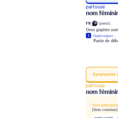
partouse
nom fémini
FR
[paʀtuz]
Deux graphies sont
1
Emploi vulgaire.
Partie de déb
Synonymes 
partouse
nom fémini
Sens principau
[Sens commun]
partie carrée