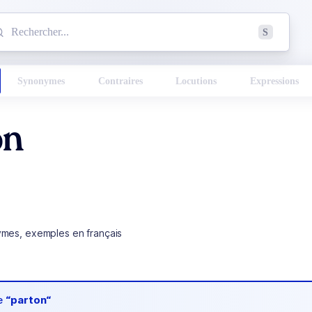
mmencez à chercher un mot dans le dictionnaire :
S
esults found.
Synonymes
Contraires
Locutions
Expressions
on
ymes, exemples en français
de
“parton“