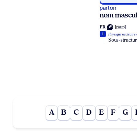
parton
nom mascul
FR
[paʀtɔ̃]
1
Physique nucléaire 
Sous-structu
A
B
C
D
E
F
G