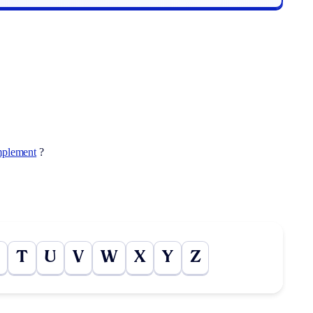
plement
?
T
U
V
W
X
Y
Z