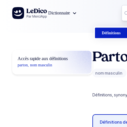
Aller au contenu
Co
Dictionnaire
0
r
Définitions
Part
Accès rapide aux définitions
parton, nom masculin
nom masculin
Définitions, synon
Définitions 