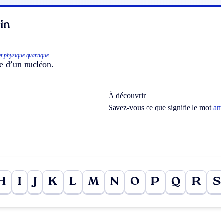
in
et physique quantique.
re d’un nucléon.
À découvrir
Savez-vous ce que signifie le mot
am
H
I
J
K
L
M
N
O
P
Q
R
S