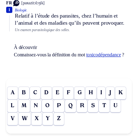
FR
[paʀazitɔlɔʒik]
1
Biologie.
Relatif à l’étude des parasites, chez l’humain et
l’animal et des maladies qu’ils peuvent provoquer.
Un examen parasitologique des selles.
À découvrir
Connaissez-vous la définition du mot
toxicodépendance
?
A
B
C
D
E
F
G
H
I
J
K
L
M
N
O
P
Q
R
S
T
U
V
W
X
Y
Z