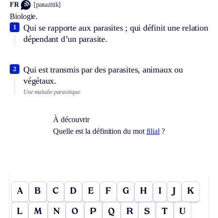
FR
[paʀazitik]
Biologie.
Qui se rapporte aux parasites ; qui définit une relation
1
dépendant d’un parasite.
Qui est transmis par des parasites, animaux ou
2
végétaux.
Une maladie parasitique.
À découvrir
Quelle est la définition du mot
filial
?
A
B
C
D
E
F
G
H
I
J
K
L
M
N
O
P
Q
R
S
T
U