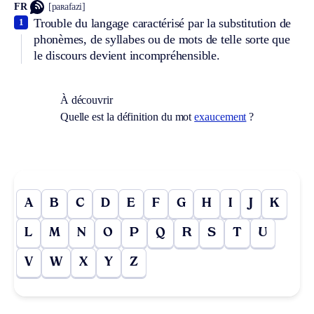
FR
[paʀafazi]
Trouble du langage caractérisé par la substitution de
1
phonèmes, de syllabes ou de mots de telle sorte que
le discours devient incompréhensible.
À découvrir
Quelle est la définition du mot
exaucement
?
A
B
C
D
E
F
G
H
I
J
K
L
M
N
O
P
Q
R
S
T
U
V
W
X
Y
Z