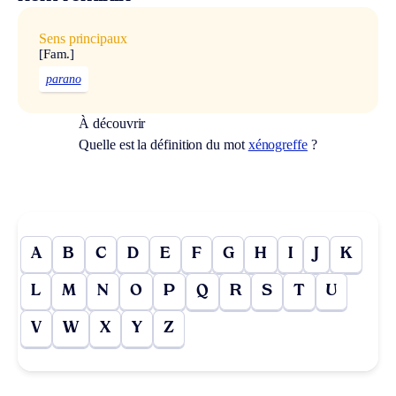
Sens principaux
[Fam.]
parano
À découvrir
Quelle est la définition du mot
xénogreffe
?
A
B
C
D
E
F
G
H
I
J
K
L
M
N
O
P
Q
R
S
T
U
V
W
X
Y
Z