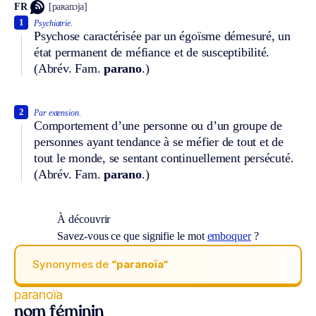
FR
[paʀanɔja]
1
Psychiatrie.
Psychose caractérisée par un égoïsme démesuré, un
état permanent de méfiance et de susceptibilité.
(
Abrév.
Fam.
parano
.)
2
Par extension.
Comportement d’une personne ou d’un groupe de
personnes ayant tendance à se méfier de tout et de
tout le monde, se sentant continuellement persécuté.
(
Abrév.
Fam.
parano
.)
À découvrir
Savez-vous ce que signifie le mot
emboquer
?
Synonymes de
“paranoïa“
paranoïa
nom féminin