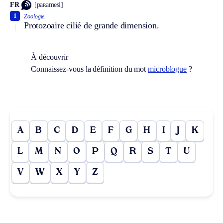
FR
[paʀamesi]
1
Zoologie.
Protozoaire cilié de grande dimension.
À découvrir
Connaissez-vous la définition du mot
microblogue
?
A
B
C
D
E
F
G
H
I
J
K
L
M
N
O
P
Q
R
S
T
U
V
W
X
Y
Z