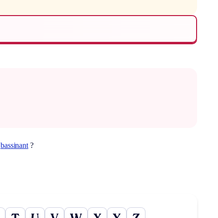
t
bassinant
?