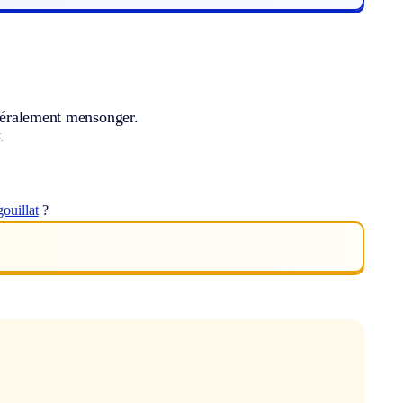
énéralement mensonger.
.
ouillat
?