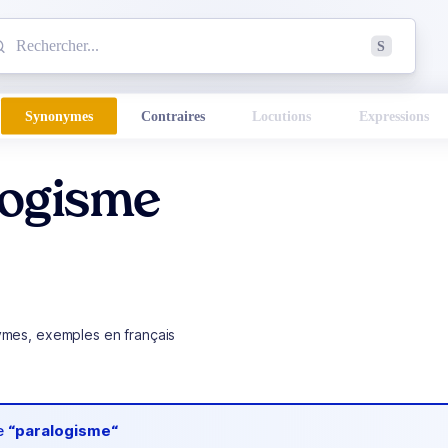
mmencez à chercher un mot dans le dictionnaire :
S
esults found.
Synonymes
Contraires
Locutions
Expressions
logisme
ymes, exemples en français
de
“paralogisme“