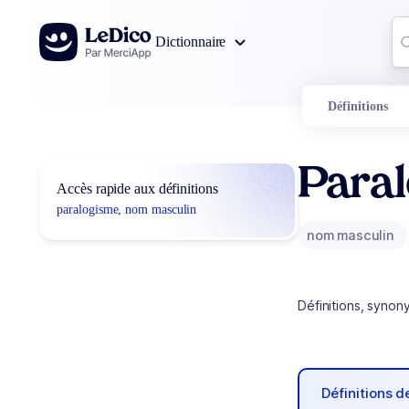
Aller au contenu
Co
Dictionnaire
0
r
Définitions
Para
Accès rapide aux définitions
paralogisme, nom masculin
nom masculin
Définitions, synon
Définitions 