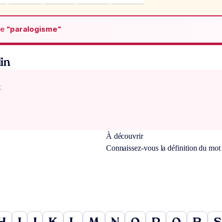
de
“paralogisme“
in
x
À découvrir
Connaissez-vous la définition du mo