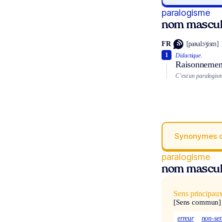
paralogisme
nom mascul
FR
[paʀalɔʒism]
1
Didactique.
Raisonnement
C’est un paralogisme
Synonymes 
paralogisme
nom mascul
Sens principau
[Sens commun]
erreur
non-se