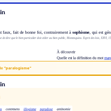
in
 faux, fait de bonne foi, contrairement à
sophisme
, qui est g
 de dire que le bien particulier doit céder au bien public, Montesquieu. Esprit des lois, XXVI, 15
À découvrir
Quelle est la définition du mot
marg
de
“paralogisme“
in
x
ns
contresens
illogisme
paradoxe
antinomie