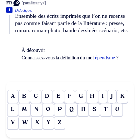
FR
[paʀaliteʀatyʀ]
1
Didactique.
Ensemble des écrits imprimés que l’on ne recense
pas comme faisant partie de la littérature : presse,
roman, roman-photo, bande dessinée, scénario, etc.
À découvrir
Connaissez-vous la définition du mot
épendyme
?
A
B
C
D
E
F
G
H
I
J
K
L
M
N
O
P
Q
R
S
T
U
V
W
X
Y
Z