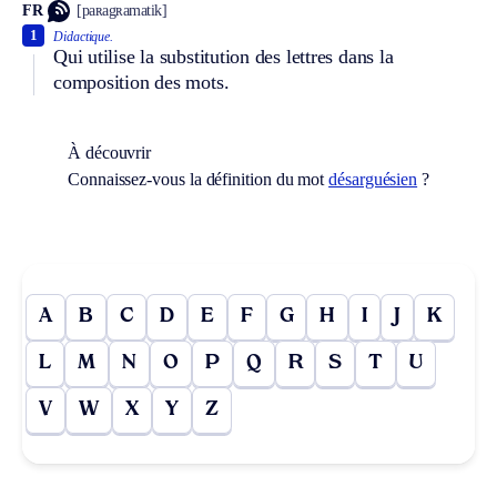
FR
[paʀagʀamatik]
1
Didactique.
Qui utilise la substitution des lettres dans la
composition des mots.
À découvrir
Connaissez-vous la définition du mot
désarguésien
?
A
B
C
D
E
F
G
H
I
J
K
L
M
N
O
P
Q
R
S
T
U
V
W
X
Y
Z