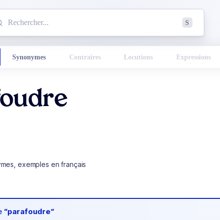
mmencez à chercher un mot dans le dictionnaire :
S
esults found.
Synonymes
Contraires
Locutions
Expressions
foudre
ymes, exemples en français
de
“parafoudre“