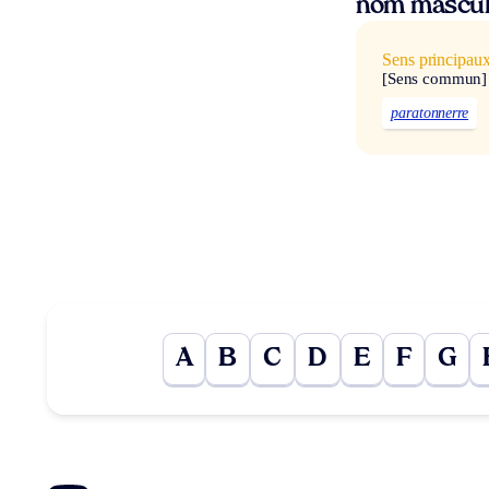
nom mascul
Sens principau
[Sens commun]
paratonnerre
A
B
C
D
E
F
G