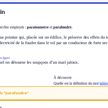
in
t être employés :
paratonnerre
et
parafoudre
.
ue pointue qui, placée sur un édifice, le préserve des effets du to
électricité de la foudre dans le sol par un conducteur de forte sec
ns figuré.
uel on détourne les soupçons d’un mari jaloux.
À découvrir
Quelle est la définition du mot
hétér
de
“parafoudre“