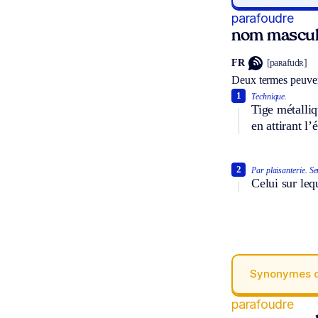
parafoudre
nom mascul
FR
[paʀafudʀ]
Deux termes peuven
1
Technique.
Tige métalliq
en attirant l’
2
Par plaisanterie.
Se
Celui sur leq
Synonymes 
parafoudre