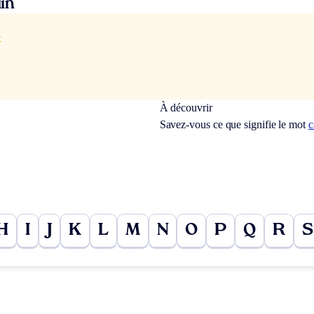
in
x
À découvrir
Savez-vous ce que signifie le mot
c
H
I
J
K
L
M
N
O
P
Q
R
S