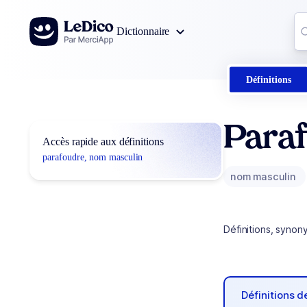
Aller au contenu
Co
Dictionnaire
0
r
Définitions
Para
Accès rapide aux définitions
parafoudre, nom masculin
nom masculin
Définitions, synon
Définitions 