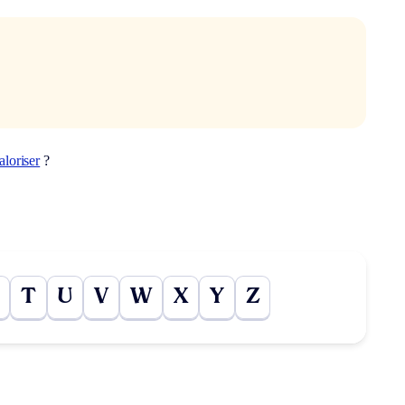
aloriser
?
T
U
V
W
X
Y
Z