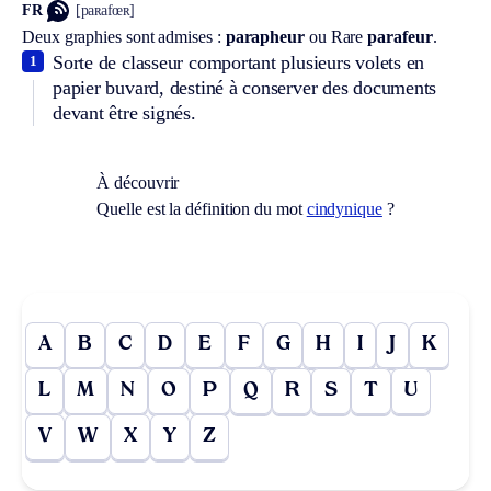
FR
[paʀafœʀ]
Deux graphies sont admises :
parapheur
ou
Rare
parafeur
.
Sorte de classeur comportant plusieurs volets en
1
papier buvard, destiné à conserver des documents
devant être signés.
À découvrir
Quelle est la définition du mot
cindynique
?
A
B
C
D
E
F
G
H
I
J
K
L
M
N
O
P
Q
R
S
T
U
V
W
X
Y
Z