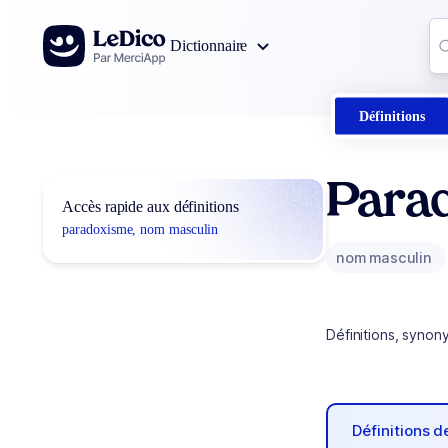
Aller au contenu
Co
Dictionnaire
0
r
Définitions
Para
Accès rapide aux définitions
paradoxisme, nom masculin
nom masculin
Définitions, synon
Définitions 