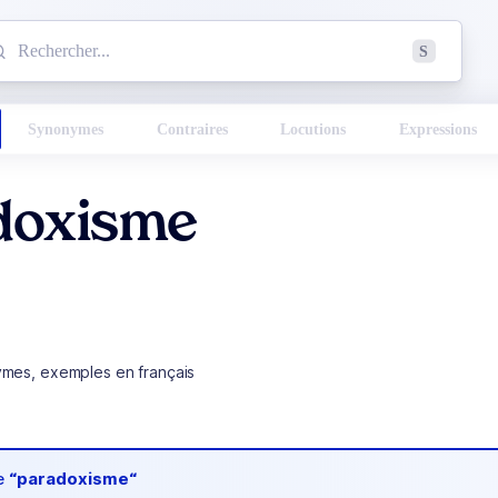
mmencez à chercher un mot dans le dictionnaire :
S
esults found.
Synonymes
Contraires
Locutions
Expressions
doxisme
ymes, exemples en français
de
“paradoxisme“