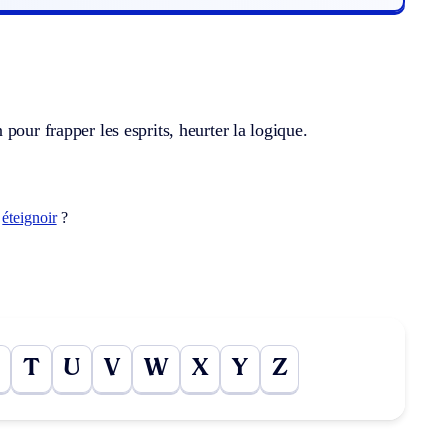
pour frapper les esprits, heurter la logique.
t
éteignoir
?
T
U
V
W
X
Y
Z