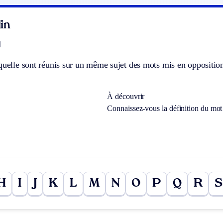
in
]
quelle sont réunis sur un même sujet des mots mis en opposition 
À découvrir
Connaissez-vous la définition du mo
H
I
J
K
L
M
N
O
P
Q
R
S