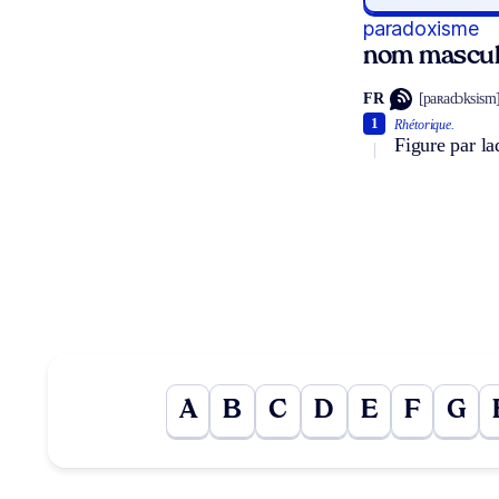
paradoxisme
nom mascul
FR
[paʀadɔksism
1
Rhétorique.
Figure par la
A
B
C
D
E
F
G