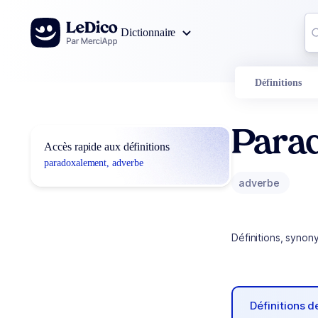
Aller au contenu
Co
Dictionnaire
0
r
Définitions
Para
Accès rapide aux définitions
paradoxalement, adverbe
adverbe
Définitions, synon
Définitions 