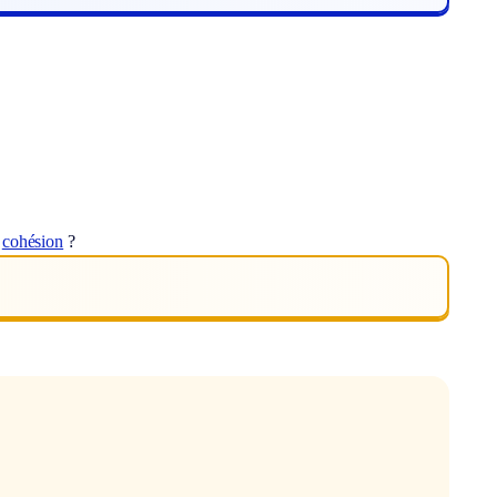
t
cohésion
?