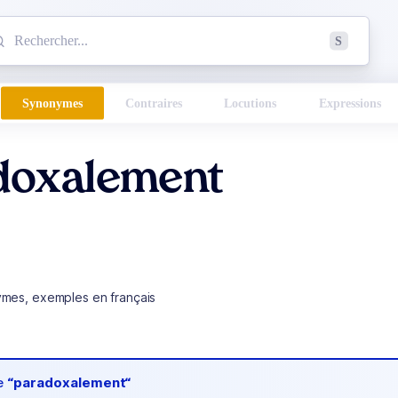
mmencez à chercher un mot dans le dictionnaire :
S
esults found.
Synonymes
Contraires
Locutions
Expressions
doxalement
ymes, exemples en français
de
“paradoxalement“