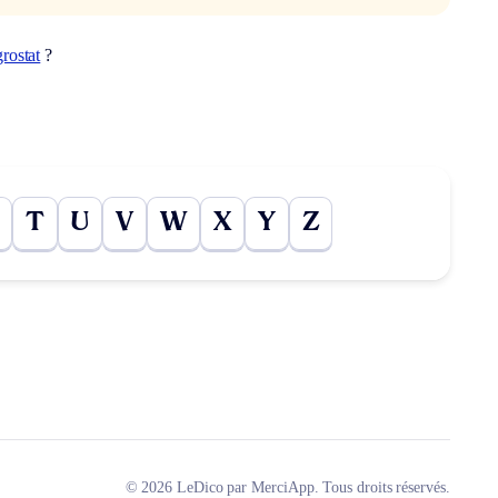
rostat
?
T
U
V
W
X
Y
Z
© 2026 LeDico par MerciApp. Tous droits réservés.