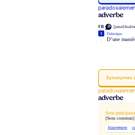
paradoxalemen
adverbe
FR
[paʀadɔksalmɑ
1
Didactique.
D’une manièr
Synonymes 
paradoxalemen
adverbe
Sens principau
[Sens commun]
bizarrement
c