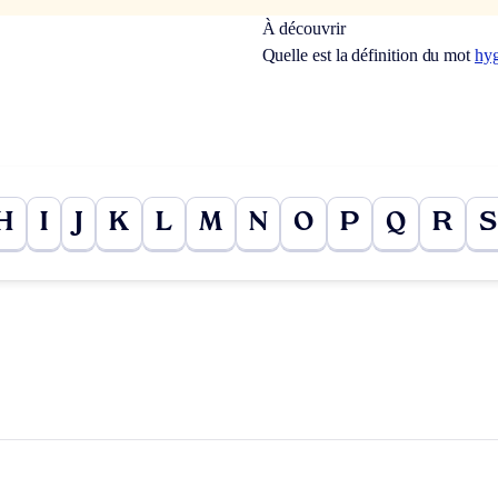
À découvrir
Quelle est la définition du mot
hyg
H
I
J
K
L
M
N
O
P
Q
R
S