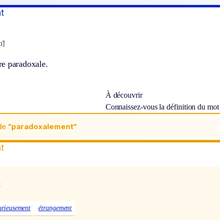
t
̃]
e paradoxale.
À découvrir
Connaissez-vous la définition du mo
de
“paradoxalement“
t
x
urieusement
étrangement