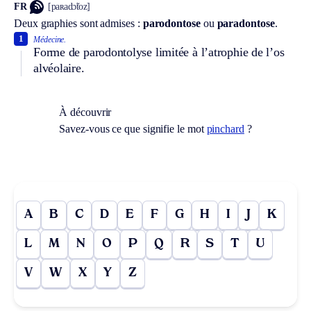
FR
[paʀadɔ̃toz]
Deux graphies sont admises :
parodontose
ou
paradontose
.
1
Médecine.
Forme de parodontolyse limitée à l’atrophie de l’os
alvéolaire.
À découvrir
Savez-vous ce que signifie le mot
pinchard
?
A
B
C
D
E
F
G
H
I
J
K
L
M
N
O
P
Q
R
S
T
U
V
W
X
Y
Z