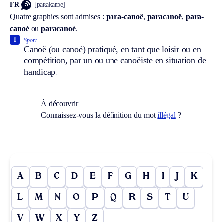
FR
[paʀakanɔe]
Quatre graphies sont admises :
para-canoë
,
paracanoë
,
para-
canoé
ou
paracanoé
.
1
Sport.
Canoë (ou canoé) pratiqué, en tant que loisir ou en
compétition, par un ou une canoëiste en situation de
handicap.
À découvrir
Connaissez-vous la définition du mot
illégal
?
A
B
C
D
E
F
G
H
I
J
K
L
M
N
O
P
Q
R
S
T
U
V
W
X
Y
Z