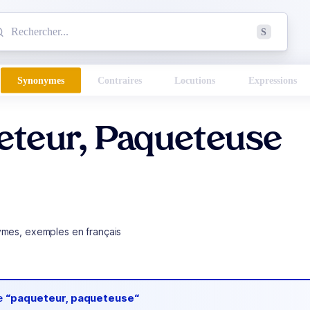
mmencez à chercher un mot dans le dictionnaire :
S
esults found.
Synonymes
Contraires
Locutions
Expressions
eteur, Paqueteuse
ymes, exemples en français
de
“paqueteur, paqueteuse“