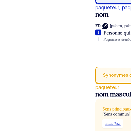
paqueteur, pa
nom
FR
[paktœʀ, pakt
Personne qui 
1
Paqueteuses de taba
Synonymes 
paqueteur
nom mascul
Sens principau
[Sens commun]
emballeur