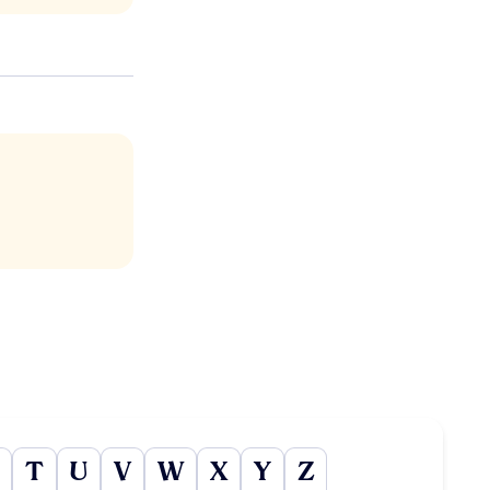
T
U
V
W
X
Y
Z