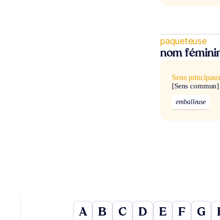
paqueteuse
nom fémini
Sens principau
[Sens commun]
emballeuse
A
B
C
D
E
F
G