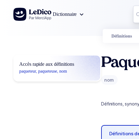
Aller au contenu
Co
Dictionnaire
0
r
Définitions
Paqu
Accès rapide aux définitions
paqueteur, paqueteuse, nom
nom
Définitions, synon
Définitions 