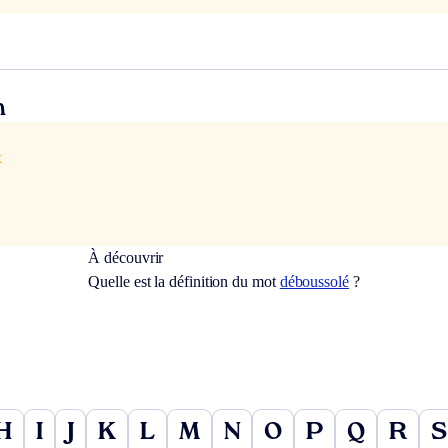
n
x
À découvrir
Quelle est la définition du mot
déboussolé
?
H
I
J
K
L
M
N
O
P
Q
R
S