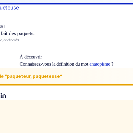
queteuse
øz]
fait des paquets.
c, de chocolat.
À découvrir
Connaissez-vous la définition du mot
anatopisme
?
de
“paqueteur, paqueteuse“
in
x