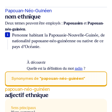
Papouan-Néo-Guinéen
nom ethnique
Deux termes peuvent être employés :
P
apouasien
et
P
apouan-
néo-guinéen
.
Personne habitant la Papouasie-Nouvelle-Guinée, de
1
nationalité papouane-néo-guinéenne ou native de ce
pays d’Océanie.
À découvrir
Quelle est la définition du mot
radin
?
Synonymes de
“papouan-néo-guinéen“
papouan-néo-guinéen
adjectif ethnique
Sens principaux
[Sens commun]