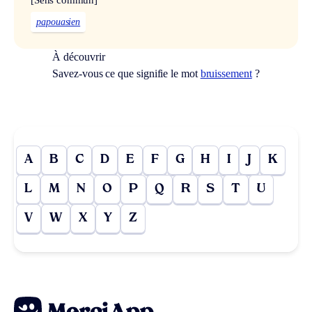
papouasien
À découvrir
Savez-vous ce que signifie le mot
bruissement
?
A
B
C
D
E
F
G
H
I
J
K
L
M
N
O
P
Q
R
S
T
U
V
W
X
Y
Z