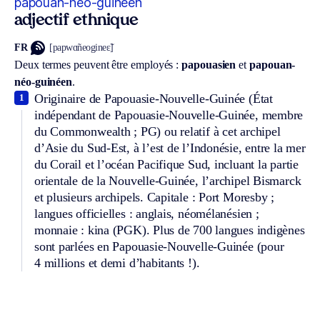
papouan-néo-guinéen
adjectif ethnique
FR
[papwɑ̃neogineɛ̃]
Deux termes peuvent être employés :
papouasien
et
papouan-
néo-guinéen
.
Originaire de Papouasie-Nouvelle-Guinée (État
1
indépendant de Papouasie-Nouvelle-Guinée, membre
du Commonwealth ; PG) ou relatif à cet archipel
d’Asie du Sud-Est, à l’est de l’Indonésie, entre la mer
du Corail et l’océan Pacifique Sud, incluant la partie
orientale de la Nouvelle-Guinée, l’archipel Bismarck
et plusieurs archipels. Capitale : Port Moresby ;
langues officielles : anglais, néomélanésien ;
monnaie : kina (PGK). Plus de 700 langues indigènes
sont parlées en Papouasie-Nouvelle-Guinée (pour
4 millions et demi d’habitants !).