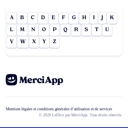
A
B
C
D
E
F
G
H
I
J
K
L
M
N
O
P
Q
R
S
T
U
V
W
X
Y
Z
Mentions légales et conditions générales d’utilisation et de services
© 2026 LeDico par MerciApp. Tous droits réservés.