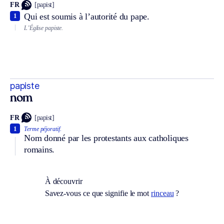
FR
[papist]
Qui est soumis à l’autorité du pape.
1
L’Église papiste.
papiste
nom
FR
[papist]
1
Terme péjoratif.
Nom donné par les protestants aux catholiques
romains.
À découvrir
Savez-vous ce que signifie le mot
rinceau
?