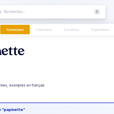
mmencez à chercher un mot dans le dictionnaire :
S
esults found.
Synonymes
Contraires
Locutions
Expressions
ette
ymes, exemples en français
de
“papinette“