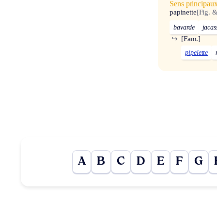
Sens principau
papinette
[Fig. 
bavarde
jacas
↪
[Fam.]
pipelette
A
B
C
D
E
F
G