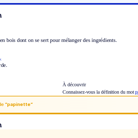
n
r en bois dont on se sert pour mélanger des ingrédients.
r.
de.
À découvrir
Connaissez-vous la définition du mot
p
de
“papinette“
n