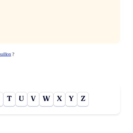
uillon
?
T
U
V
W
X
Y
Z