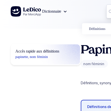
Aller au contenu
Co
Dictionnaire
0
r
Définitions
Papin
Accès rapide aux définitions
papinette, nom féminin
nom féminin
Définitions, synon
Définitions 