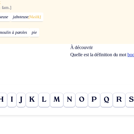
x
& fam.]
seuse
jaboteuse
[Vieilli]
moulin à paroles
pie
À découvrir
Quelle est la définition du mot
boq
H
I
J
K
L
M
N
O
P
Q
R
S