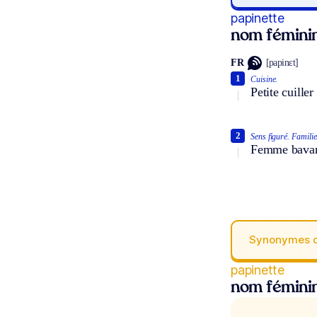
papinette
nom fémini
FR
[papinɛt]
1
Cuisine.
Petite cuille
2
Sens figuré.
Familie
Femme bavar
Synonymes 
papinette
nom fémini