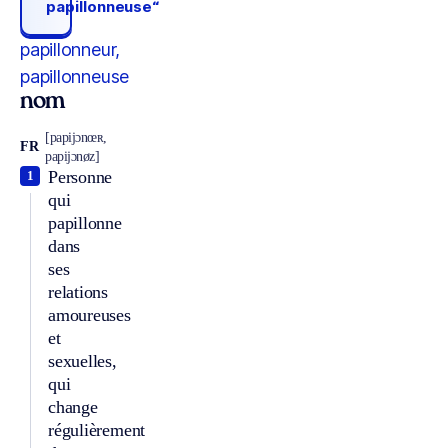
papillonneuse“
papillonneur,
papillonneuse
nom
[papijɔnœʀ,
FR
papijɔnøz]
Personne
1
qui
papillonne
dans
ses
relations
amoureuses
et
sexuelles,
qui
change
régulièrement