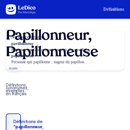
Aller au contenu
Définitions
Papillonneur,
Ne pas confondre
pavillonneur
Papillonneuse
Personne qui fabrique ou construit des pavillons.
papillonneur
Personne qui papillonne ; nageur du papillon.
nom
Définitions,
synonymes,
exemples
en français
Définitions de
“papillonneur,