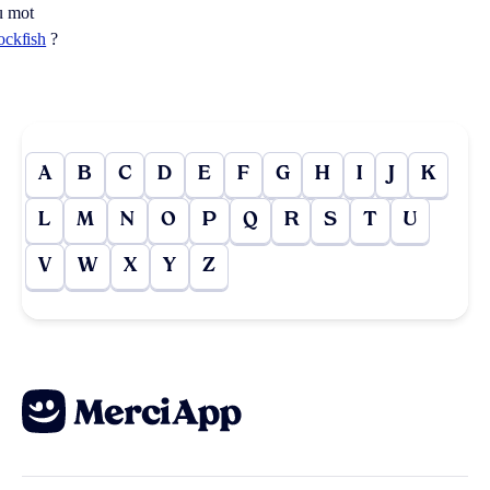
u mot
ockfish
?
A
B
C
D
E
F
G
H
I
J
K
L
M
N
O
P
Q
R
S
T
U
V
W
X
Y
Z