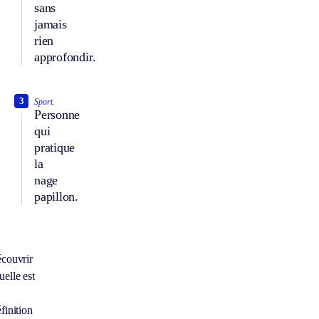
sans
jamais
rien
approfondir.
3
Sport.
Personne
qui
pratique
la
nage
papillon.
écouvrir
elle est
finition