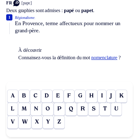
FR
[papɛ]
Deux graphies sont admises :
papé
ou
papet
.
1
Régionalisme.
En Provence, terme affectueux pour nommer un
grand-père.
À découvrir
Connaissez-vous la définition du mot
nomenclature
?
A
B
C
D
E
F
G
H
I
J
K
L
M
N
O
P
Q
R
S
T
U
V
W
X
Y
Z