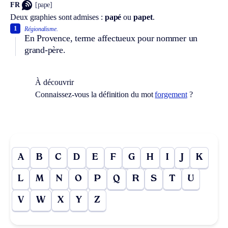
FR
[pape]
Deux graphies sont admises :
papé
ou
papet
.
1
Régionalisme.
En Provence, terme affectueux pour nommer un
grand-père.
À découvrir
Connaissez-vous la définition du mot
forgement
?
A
B
C
D
E
F
G
H
I
J
K
L
M
N
O
P
Q
R
S
T
U
V
W
X
Y
Z