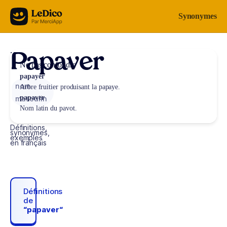
Aller au contenu
Synonymes
Papaver
Ne pas confondre
papayer
nom
Arbre fruitier produisant la papaye.
papaver
masculin
Nom latin du pavot.
Définitions,
synonymes,
exemples
en français
Définitions
de
“papaver“