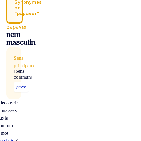
Synonymes
de
“papaver“
papaver
nom
masculin
Sens
principaux
[Sens
commun]
pavot
découvrir
nnaissez-
us la
inition
 mot
cerclage
?