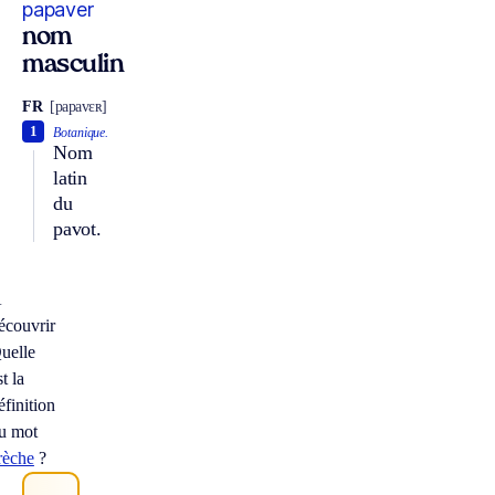
papaver
nom
masculin
FR
[papavɛʀ]
1
Botanique.
Nom
latin
du
pavot.
À
écouvrir
uelle
st la
éfinition
u mot
rèche
?