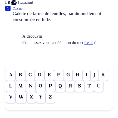
FR
[papadəm]
1
Cuisine.
Galette de farine de lentilles, traditionnellement
consommée en Inde.
À découvrir
Connaissez-vous la définition du mot
freak
?
A
B
C
D
E
F
G
H
I
J
K
L
M
N
O
P
Q
R
S
T
U
V
W
X
Y
Z