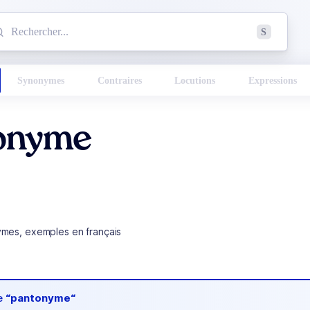
mmencez à chercher un mot dans le dictionnaire :
S
esults found.
Synonymes
Contraires
Locutions
Expressions
onyme
ymes, exemples en français
de
“pantonyme“