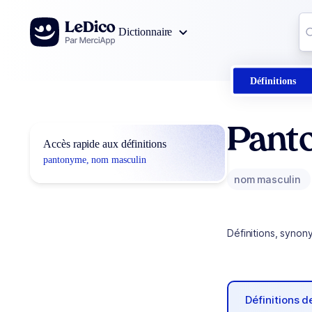
Aller au contenu
Co
Dictionnaire
0
r
Définitions
Pant
Accès rapide aux définitions
pantonyme, nom masculin
nom masculin
Définitions, synon
Définitions 