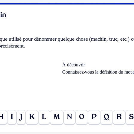
in
que utilisé pour dénommer quelque chose (machin, truc, etc.) 
précisément.
À découvrir
Connaissez-vous la définition du mot
H
I
J
K
L
M
N
O
P
Q
R
S