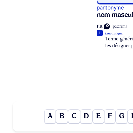
pantonyme
nom mascul
FR
[pɑ̃tɔnim]
1
Linguistique.
Terme généri
les désigner 
A
B
C
D
E
F
G