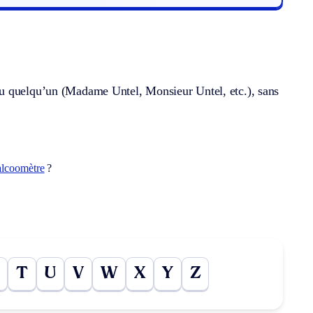
ou quelqu’un (Madame Untel, Monsieur Untel, etc.), sans
alcoomètre
?
T
U
V
W
X
Y
Z