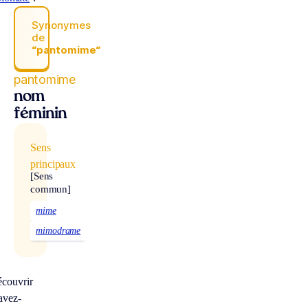
Synonymes
de
“pantomime“
pantomime
nom
féminin
Sens
principaux
[Sens
commun]
mime
mimodrame
À
écouvrir
avez-