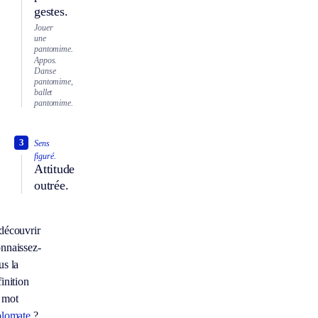
gestes.
Jouer
une
pantomime.
Appos.
Danse
pantomime,
ballet
pantomime.
3
Sens
figuré.
Attitude
outrée.
découvrir
nnaissez-
us la
inition
 mot
plomate
?