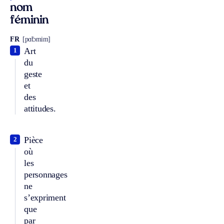
nom
féminin
FR
[pɑ̃tɔmim]
Art
1
du
geste
et
des
attitudes.
Pièce
2
où
les
personnages
ne
s’expriment
que
par