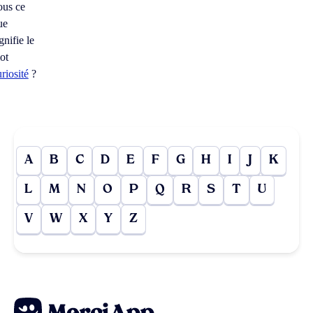
ous ce
ue
gnifie le
ot
uriosité
?
A
B
C
D
E
F
G
H
I
J
K
L
M
N
O
P
Q
R
S
T
U
V
W
X
Y
Z