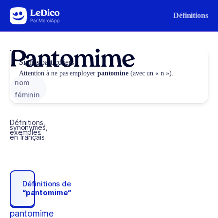
Aller au contenu
Définitions
Pantomime
Signes particuliers
Attention à ne pas employer
pantomine
(avec un « n »).
nom
féminin
Définitions,
synonymes,
exemples
en français
Définitions de
“pantomime“
pantomime