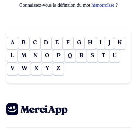
Connaissez-vous la définition du mot
hémorroïsse
?
A
B
C
D
E
F
G
H
I
J
K
L
M
N
O
P
Q
R
S
T
U
V
W
X
Y
Z