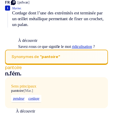
FR
[pɑ̃twaʀ]
1
Marine.
Cordage dont l’une des extrémités est terminée par
un œillet métallique permettant de fixer un crochet,
un palan.
À découvrir
Savez-vous ce que signifie le mot
ridiculisation
?
Synonymes de
“pantoire“
pantoire
n.fém.
Sens principaux
pantoire
[Mar.]
pendeur
cordage
À découvrir