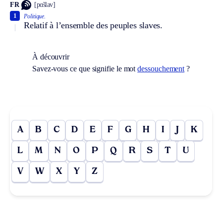
FR
[pɑ̃slav]
1
Politique.
Relatif à l’ensemble des peuples slaves.
À découvrir
Savez-vous ce que signifie le mot
dessouchement
?
A
B
C
D
E
F
G
H
I
J
K
L
M
N
O
P
Q
R
S
T
U
V
W
X
Y
Z