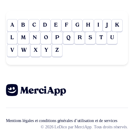
A
B
C
D
E
F
G
H
I
J
K
L
M
N
O
P
Q
R
S
T
U
V
W
X
Y
Z
Mentions légales et conditions générales d’utilisation et de services
© 2026 LeDico par MerciApp. Tous droits réservés.