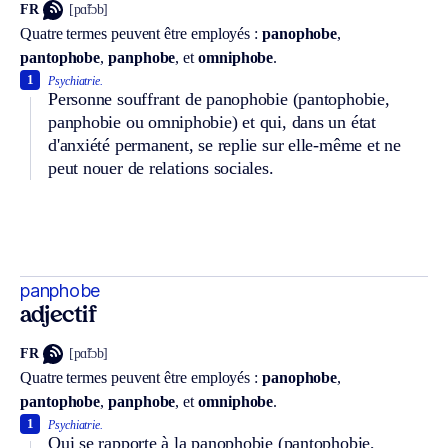
FR
[pɑ̃fɔb]
Quatre termes peuvent être employés :
panophobe
,
pantophobe
,
panphobe
, et
omniphobe
.
1
Psychiatrie.
Personne souffrant de panophobie (pantophobie,
panphobie ou omniphobie) et qui, dans un état
d'anxiété permanent, se replie sur elle-même et ne
peut nouer de relations sociales.
panphobe
adjectif
FR
[pɑ̃fɔb]
Quatre termes peuvent être employés :
panophobe
,
pantophobe
,
panphobe
, et
omniphobe
.
1
Psychiatrie.
Qui se rapporte à la panophobie (pantophobie,