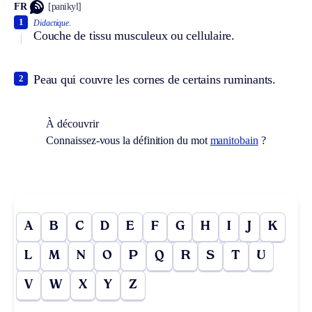
FR
[panikyl]
1
Didactique.
Couche de tissu musculeux ou cellulaire.
Peau qui couvre les cornes de certains ruminants.
2
À découvrir
Connaissez-vous la définition du mot
manitobain
?
A
B
C
D
E
F
G
H
I
J
K
L
M
N
O
P
Q
R
S
T
U
V
W
X
Y
Z