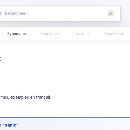
mmencez à chercher un mot dans le dictionnaire :
S
esults found.
Synonymes
Contraires
Locutions
Expressions
c
ymes, exemples en français
de
“panic“