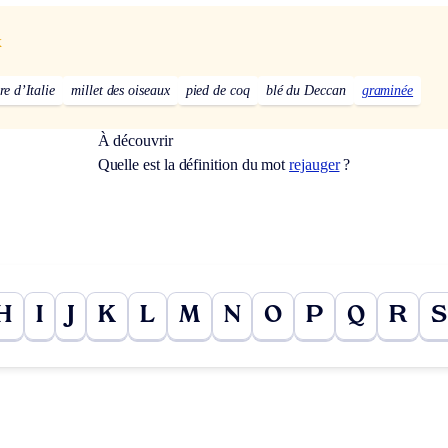
x
re d’Italie
millet des oiseaux
pied de coq
blé du Deccan
graminée
À découvrir
Quelle est la définition du mot
rejauger
?
H
I
J
K
L
M
N
O
P
Q
R
S