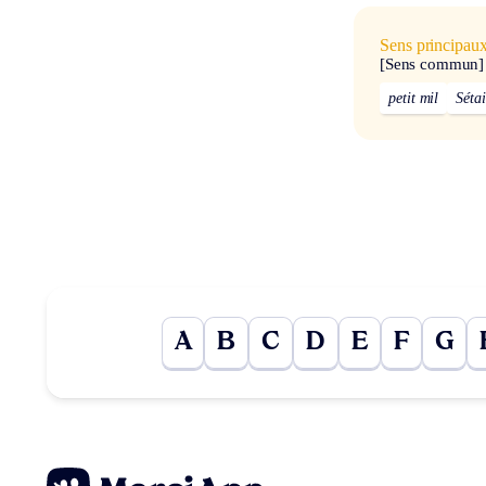
Sens principau
[Sens commun]
petit mil
Sétai
A
B
C
D
E
F
G