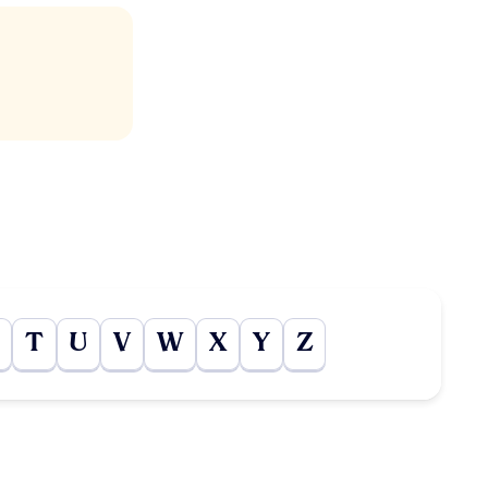
T
U
V
W
X
Y
Z