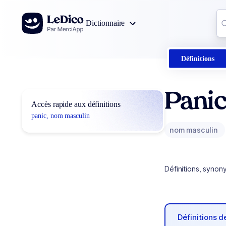
Aller au contenu
Co
Dictionnaire
0
r
Définitions
Pani
Accès rapide aux définitions
panic, nom masculin
nom masculin
Définitions, synon
Définitions 