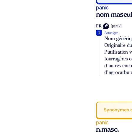
panic
nom mascul
FR
[panik]
1
Botanique.
Nom générique
Originaire du
l’utilisation
fourragères o
d’autres enco
d’agrocarbur
Synonymes 
panic
n.masc.