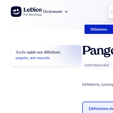
Aller au contenu
Co
Dictionnaire
0
r
Définitions
Pango
Accès rapide aux définitions
pangolin, nom masculin
nom masculin
Définitions, synon
Définitions 