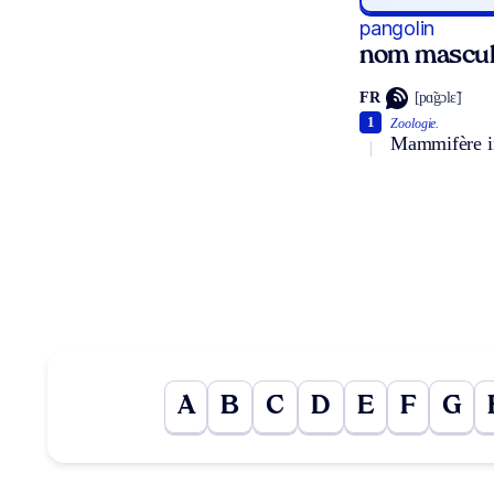
pangolin
nom mascul
FR
[pɑ̃gɔlɛ̃]
1
Zoologie.
Mammifère ins
A
B
C
D
E
F
G