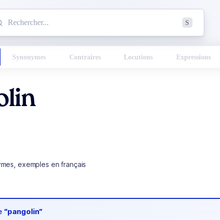
mmencez à chercher un mot dans le dictionnaire :
S
esults found.
Synonymes
Contraires
Locutions
Expressions
lin
ymes, exemples en français
de
“pangolin“