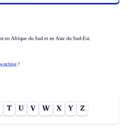
ant en Afrique du Sud et en Asie du Sud-Est.
-watching
?
T
U
V
W
X
Y
Z