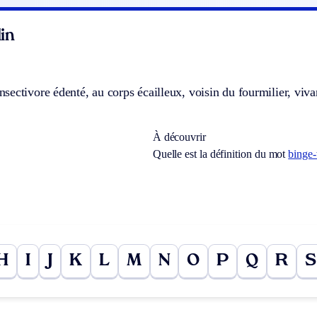
in
ectivore édenté, au corps écailleux, voisin du fourmilier, viv
À découvrir
Quelle est la définition du mot
binge
H
I
J
K
L
M
N
O
P
Q
R
S