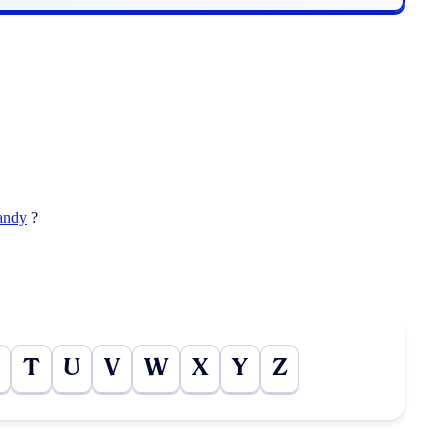
andy
?
T
U
V
W
X
Y
Z