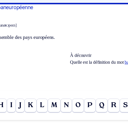
paneuropéenne
panøʀɔpeɛn]
nsemble des pays européens.
À découvrir
Quelle est la définition du mot
b
H
I
J
K
L
M
N
O
P
Q
R
S