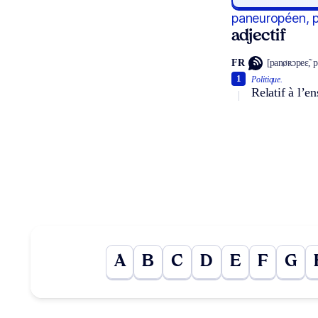
paneuropéen, 
adjectif
FR
[panøʀɔpeɛ̃, 
1
Politique.
Relatif à l’e
A
B
C
D
E
F
G