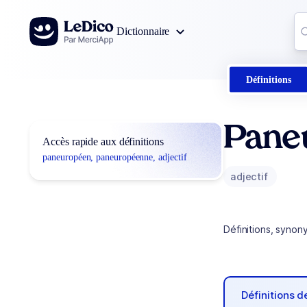
Aller au contenu
Co
Dictionnaire
0
r
Définitions
Pane
Accès rapide aux définitions
paneuropéen, paneuropéenne, adjectif
adjectif
Définitions, synon
Définitions 