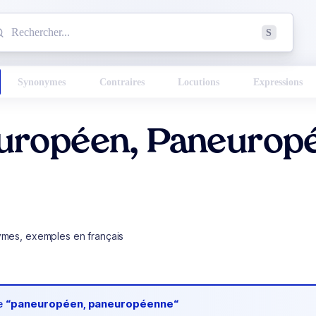
mmencez à chercher un mot dans le dictionnaire :
S
esults found.
Synonymes
Contraires
Locutions
Expressions
uropéen, Paneurop
ymes, exemples en français
de
“paneuropéen, paneuropéenne“