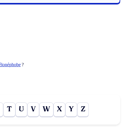
élonéphobe
?
T
U
V
W
X
Y
Z