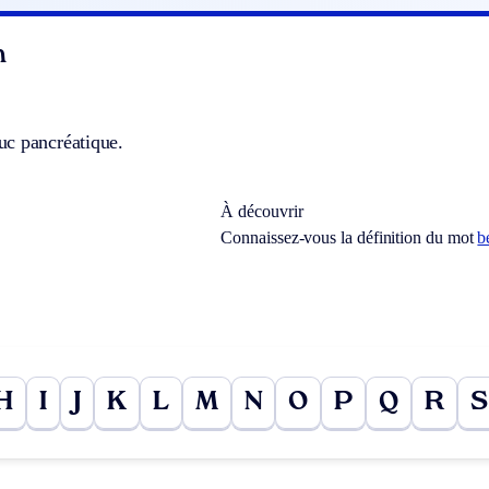
n
c pancréatique.
À découvrir
Connaissez-vous la définition du mot
b
H
I
J
K
L
M
N
O
P
Q
R
S