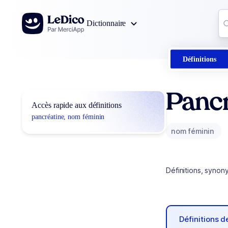
Aller au contenu
Co
Dictionnaire
0
r
Définitions
Panc
Accès rapide aux définitions
pancréatine, nom féminin
nom féminin
Définitions, synon
Définitions 