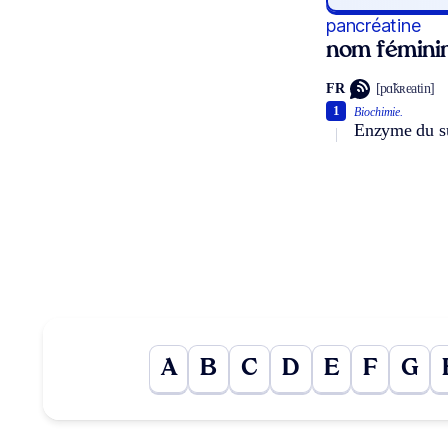
pancréatine
nom fémini
FR
[pɑ̃kʀeatin]
1
Biochimie.
Enzyme du su
A
B
C
D
E
F
G