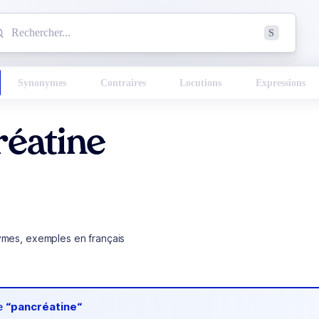
mmencez à chercher un mot dans le dictionnaire :
S
esults found.
Synonymes
Contraires
Locutions
Expressions
réatine
ymes, exemples en français
de
“pancréatine“