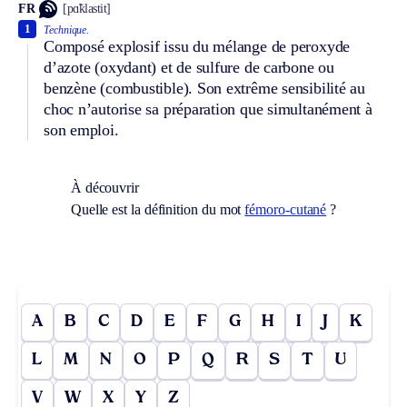
FR
[pɑ̃klastit]
1
Technique.
Composé explosif issu du mélange de peroxyde
d’azote (oxydant) et de sulfure de carbone ou
benzène (combustible). Son extrême sensibilité au
choc n’autorise sa préparation que simultanément à
son emploi.
À découvrir
Quelle est la définition du mot
fémoro-cutané
?
A
B
C
D
E
F
G
H
I
J
K
L
M
N
O
P
Q
R
S
T
U
V
W
X
Y
Z