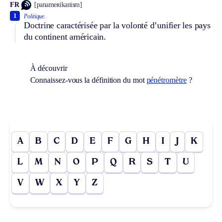
FR
[panameʀikanism]
1
Politique.
Doctrine caractérisée par la volonté d’unifier les pays
du continent américain.
À découvrir
Connaissez-vous la définition du mot
pénétromètre
?
A
B
C
D
E
F
G
H
I
J
K
L
M
N
O
P
Q
R
S
T
U
V
W
X
Y
Z